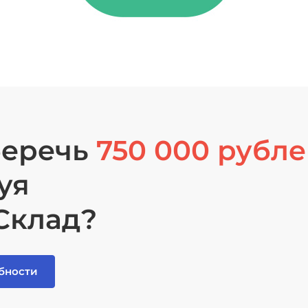
беречь
750 000 рубл
уя
Склад?
бности