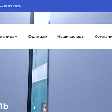
06–30.09.2026
излицам
Юрлицам
Наши склады
Компан
ль