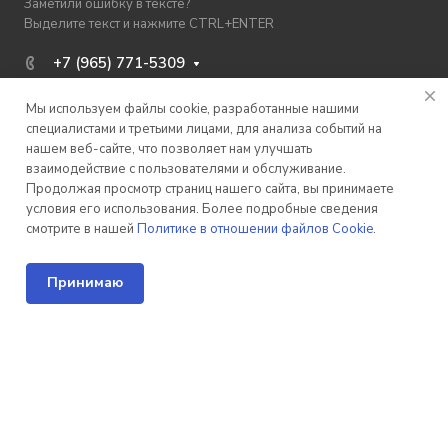
Заметили ошибку в тексте?
Выделите текст и нажмите CTRL+ENTER
+7 (965) 771-5309
Заказать звонок
Мы используем файлы cookie, разработанные нашими
mail@minisklad-spb.ru
специалистами и третьими лицами, для анализа событий на
нашем веб-сайте, что позволяет нам улучшать
По вопросам сотрудничества
взаимодействие с пользователями и обслуживание.
marketing@minisklad-spb.ru
Продолжая просмотр страниц нашего сайта, вы принимаете
условия его использования. Более подробные сведения
Наб. Обводного канала, д.134, корп. 12
смотрите в нашей
Политике в отношении файлов Cookie
.
ул. Заневский пост, 4 Б, С1
Принимаю
Соглашение
Политика
© 2026 Минисклад
о рекуррентных
конфиденциальности
Главная
Стоимость
Хранение
Решения
Акции
Компания
платежах
Публичная
Карта сайта
оферта