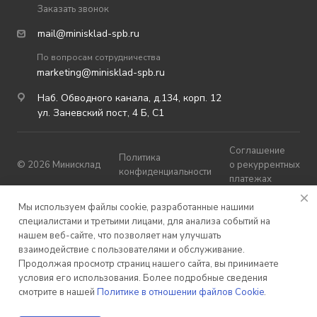
Заказать звонок
mail@minisklad-spb.ru
По вопросам сотрудничества
marketing@minisklad-spb.ru
Наб. Обводного канала, д.134, корп. 12
ул. Заневский пост, 4 Б, С1
Соглашение
Политика
© 2026 Минисклад
о рекуррентных
конфиденциальности
платежах
Публичная
Мы используем файлы cookie, разработанные нашими
Карта сайта
оферта
специалистами и третьими лицами, для анализа событий на
нашем веб-сайте, что позволяет нам улучшать
взаимодействие с пользователями и обслуживание.
Продолжая просмотр страниц нашего сайта, вы принимаете
условия его использования. Более подробные сведения
смотрите в нашей
Политике в отношении файлов Cookie
.
Разработано в