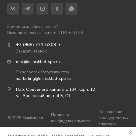
Заметили ошибку в тексте?
Выделите текст и нажмите CTRL+ENTER
+7 (965) 771-5309
Заказать звонок
mail@minisklad-spb.ru
По вопросам сотрудничества
marketing@minisklad-spb.ru
Наб. Обводного канала, д.134, корп. 12
ул. Заневский пост, 4 Б, С1
Соглашение
Политика
© 2026 Минисклад
о рекуррентных
конфиденциальности
платежах
Публичная