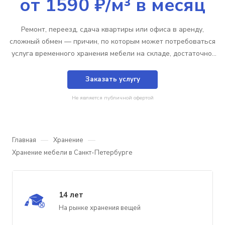
от 1590 ₽/м³ в месяц
Ремонт, переезд, сдача квартиры или офиса в аренду,
сложный обмен — причин, по которым может потребоваться
услуга временного хранения мебели на складе, достаточно,
поэтому неплохо, если у вас всегда под рукой будет телефон
компании «Минисклад».
Заказать услугу
Не является публичной офертой
—
—
Главная
Хранение
Хранение мебели в Санкт-Петербурге
14 лет
На рынке хранения вещей