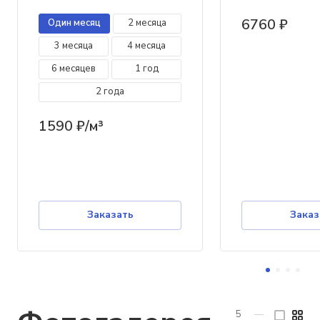
6760 ₽
Один месяц
2 месяца
3 месяца
4 месяца
6 месяцев
1 год
2 года
1590 ₽/м³
Заказать
Заказ
5
—