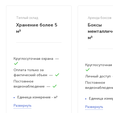
Теплый склад
Аренда боксов
Хранение более 5
Боксы
м³
мемталлич
м³
Круглосуточная охрана
—
Круглосуточная
Оплата только за
фактический объем
—
Личный доступ
Постоянное
Постоянное
видеонаблюдение
—
видеонаблюден
Единица измерения - м³
Единица измер
Развернуть
Развернуть