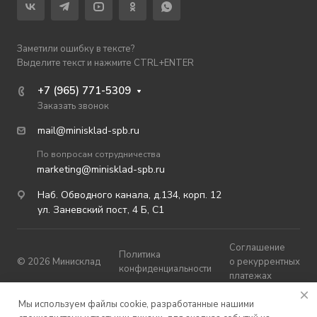
Заметили ошибку в тексте?
Выделите текст и нажмите CTRL+ENTER
+7 (965) 771-5309
Заказать звонок
mail@minisklad-spb.ru
По вопросам сотрудничества
marketing@minisklad-spb.ru
Наб. Обводного канала, д.134, корп. 12
ул. Заневский пост, 4 Б, С1
Соглашение
Политика
© 2026 Минисклад
о рекуррентных
конфиденциальности
платежах
Публичная
Мы используем файлы cookie, разработанные нашими
Карта сайта
оферта