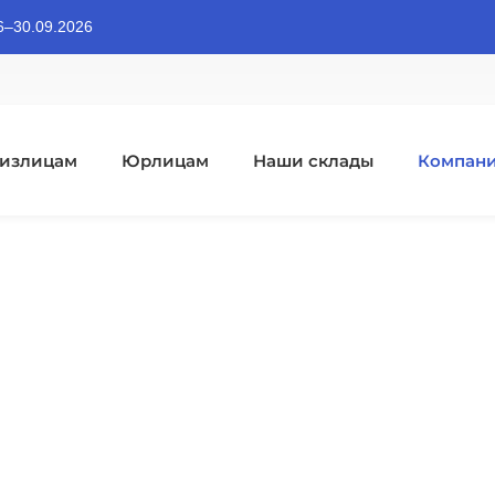
06–30.09.2026
излицам
Юрлицам
Наши склады
Компан