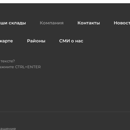
ши склады
Компания
Контакты
Новос
карте
Районы
СМИ о нас
тексте?
нажмите CTRL+ENTER
лашение