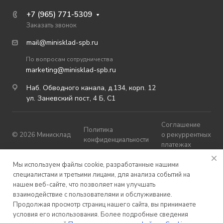
+7 (965) 771-5309
Заказать звонок
mail@minisklad-spb.ru
По вопросам сотрудничества
marketing@minisklad-spb.ru
Наб. Обводного канала, д.134, корп. 12
ул. Заневский пост, 4 Б, С1
Соглашение
Политика
© 2026 Минисклад
о рекуррентных
конфиденциальности
платежах
Публичная
Мы используем файлы cookie, разработанные нашими
Карта сайта
оферта
специалистами и третьими лицами, для анализа событий на
нашем веб-сайте, что позволяет нам улучшать
взаимодействие с пользователями и обслуживание.
Продолжая просмотр страниц нашего сайта, вы принимаете
условия его использования. Более подробные сведения