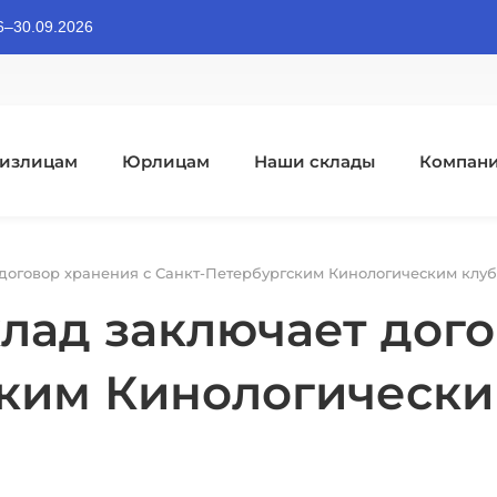
06–30.09.2026
излицам
Юрлицам
Наши склады
Компан
оговор хранения с Санкт-Петербургским Кинологическим клуб
ад заключает дого
ким Кинологически