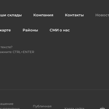
ши склады
Компания
Контакты
Новос
карте
Районы
СМИ о нас
тексте?
нажмите CTRL+ENTER
лашение
Публичная
екуррентных
Карта сайта