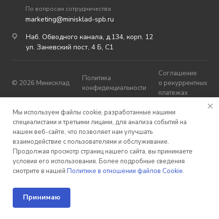
По вопросам сотрудничества
marketing@minisklad-spb.ru
Наб. Обводного канала, д.134, корп. 12
ул. Заневский пост, 4 Б, С1
Соглашение
Политика
© 2026 Минисклад
о рекуррентных
конфиденциальности
платежах
Публичная
Мы используем файлы cookie, разработанные нашими
Карта сайта
оферта
специалистами и третьими лицами, для анализа событий на
нашем веб-сайте, что позволяет нам улучшать
взаимодействие с пользователями и обслуживание.
Продолжая просмотр страниц нашего сайта, вы принимаете
условия его использования. Более подробные сведения
смотрите в нашей
Политике в отношении файлов Cookie
.
Разработано в
Принимаю
Главная
Стоимость
Хранение
Решения
Акции
Компания