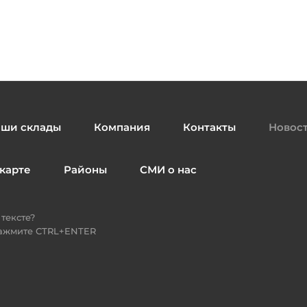
ши склады
Компания
Контакты
Новос
карте
Районы
СМИ о нас
тексте?
нажмите CTRL+ENTER