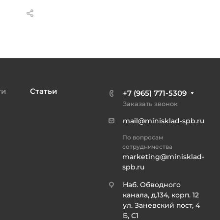
ти
Статьи
+7 (965) 771-5309
Заказать звонок
mail@minisklad-spb.ru
По вопросам
сотрудничества
marketing@minisklad-
spb.ru
Наб. Обводного
канала, д.134, корп. 12
ул. Заневский пост, 4
Б, С1