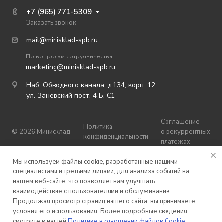
+7 (965) 771-5309
Заказать звонок
mail@minisklad-spb.ru
По вопросам сотрудничества
marketing@minisklad-spb.ru
Наб. Обводного канала, д.134, корп. 12
ул. Заневский пост, 4 Б, С1
Соглашение
Политика
© 2026 Минисклад
о рекуррентных
конфиденциальности
платежах
Публичная
Мы используем файлы cookie, разработанные нашими
Карта сайта
оферта
специалистами и третьими лицами, для анализа событий на
нашем веб-сайте, что позволяет нам улучшать
взаимодействие с пользователями и обслуживание.
Продолжая просмотр страниц нашего сайта, вы принимаете
условия его использования. Более подробные сведения
смотрите в нашей
Политике в отношении файлов Cookie
.