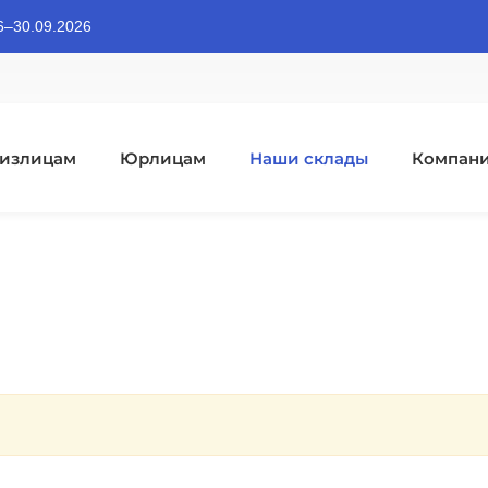
06–30.09.2026
излицам
Юрлицам
Наши склады
Компан