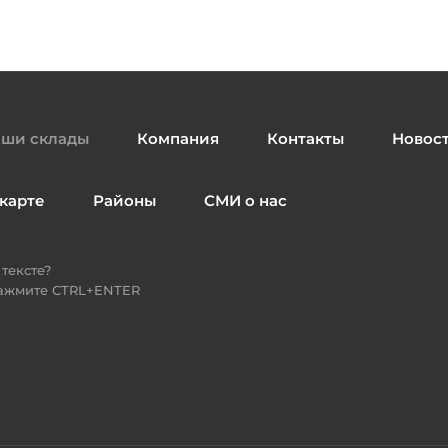
ши склады
Компания
Контакты
Новос
карте
Районы
СМИ о нас
тексте?
нажмите CTRL+ENTER