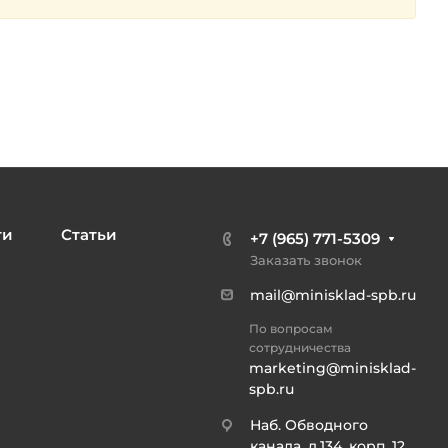
ти
Статьи
+7 (965) 771-5309
Заказать звонок
mail@minisklad-spb.ru
По вопросам
сотрудничества
marketing@minisklad-
spb.ru
Наб. Обводного
канала, д.134, корп. 12