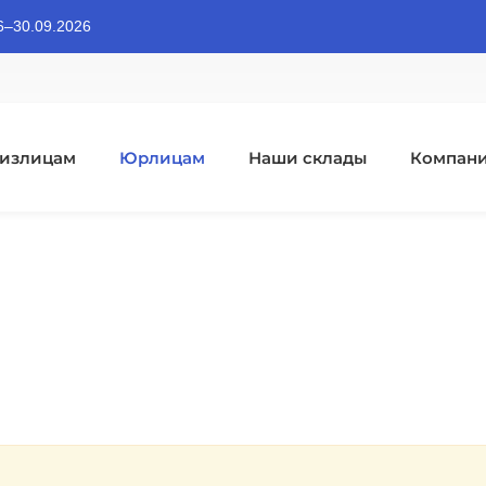
06–30.09.2026
излицам
Юрлицам
Наши склады
Компан