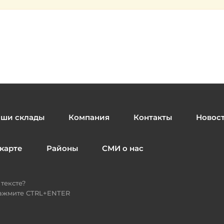
ши склады
Компания
Контакты
Новос
карте
Районы
СМИ о нас
тексте?
нажмите CTRL+ENTER